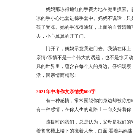
妈妈那冻得通红的手费力地在兜里摸索。
凉的手小心地套进棉手套中。妈妈不说话，只
孩子受冻。她的手冻得通红，上面的血管清晰
去，小心翼翼的开了门。
门开了，妈妈示意我进门去。我躺在床上
亲情?亲情不是一个伟大的话题，也不是惊天
凡的世界里，蕴含在每个人的身边。仔细观察
活，因亲情而精彩!
2021年中考作文亲情类600字
有一种感情，常常围绕你的身边却被你忽
有一种感情，在你人生的道路上一向支持着你
孩提时的我们，总是认为，父母是我们的
着爸爸楼上楼下的搬着大米，白面;看着妈妈迷