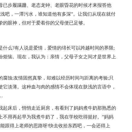
母已步履蹒跚、老态龙钟、老眼昏花的时候才来报答他
就浅吧，一潭污水，谁知道他有多深”。让我们从现在就付
挚的眼神，但对于爱着你的父母便已足够。
是什么?有人说是爱情，爱情的绵长可以跨越时间的界限;
份烦恼。现在，我认为：亲情，父母子女之间才是世界上
腐蚀;友情固然真挚，却难以经历时间与距离的考验;只
使它淡薄。这种血与肉的感情不会体现在肤浅的言语中，
…
我起床后，悄悄走近厨房，有看到了妈妈煮牛奶那熟悉的
上不用再起早为我煮牛奶了，我在学校吃得挺好。”妈妈
才能跟得上老师的思路呀!快去收拾东西吧，一会还得上