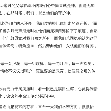
……这时的父母在幼小的我们心中简直就是神。但是无知
去，在那时候，我们，就是他们的守护神。
盐比你们吃的米还多，我们过的桥比你们走的路还长。”而
了当岁月无声溜走时在他们面庞和两鬓留下了痕迹，自然
。他们总愿意对我们倾之所有，而我们总固执的认为这已
遍体鳞伤，犄角流血，然后奔向他们，头枕他们的臂膊，
的每一朵浪花，每一组旋律，每一句叮咛，每一声欢笑，
一情绝不仅仅指呵护，更重要的是教育，使智慧之炬的传
软弱无力干渴病痛时，看一眼已是满目生辉，心灵得到恬
水，滚滚的生命汪便会漫延心中。
追逐而忽视它的存在，直至一天我们不辨方向，微微抬