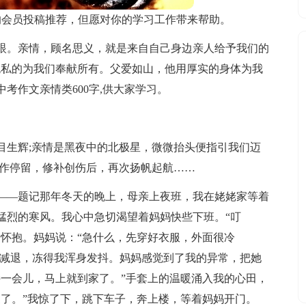
的会员投稿推荐，但愿对你的学习工作带来帮助。
眼。亲情，顾名思义，就是来自自己身边亲人给予我们的
无私的为我们奉献所有。父爱如山，他用厚实的身体为我
中考作文亲情类600字,供大家学习。
目生辉;亲情是黑夜中的北极星，微微抬头便指引我们迈
稍作停留，修补创伤后，再次扬帆起航……
——题记那年冬天的晚上，母亲上夜班，我在姥姥家等着
猛烈的寒风。我心中急切渴望着妈妈快些下班。“叮
的怀抱。妈妈说：“急什么，先穿好衣服，外面很冷
不减退，冻得我浑身发抖。妈妈感觉到了我的异常，把她
持一会儿，马上就到家了。”手套上的温暖涌入我的心田，
家了。”我惊了下，跳下车子，奔上楼，等着妈妈开门。