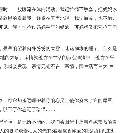
霎时，一股暖流在体内涌动。我赶忙摘下手套，把妈妈冰
是欣慰的看着我，好像在无声地说：我宁愿冷，也不愿让
可见。我连忙抢过妈妈手里的钥匙，可妈妈又把它抢了回
，呆呆的望着窗外纷纷的大雪，迷迷糊糊的睡了。什么是
动地的大事。亲情就蕴含在生活的点点滴滴中，蕴含在平
，你就会发现，亲情无处不在。亲情，因生活而伟大;生
略，可它却永远呵护着你的心灵，使你麻木了它的厚重;
，以至于你忘记了珍惜……
守护神，是无所不能的。我们会眼光中泛着单纯羡慕的看
人的眼眸放着动人的光彩;看着爸爸疼爱的把我们举过头