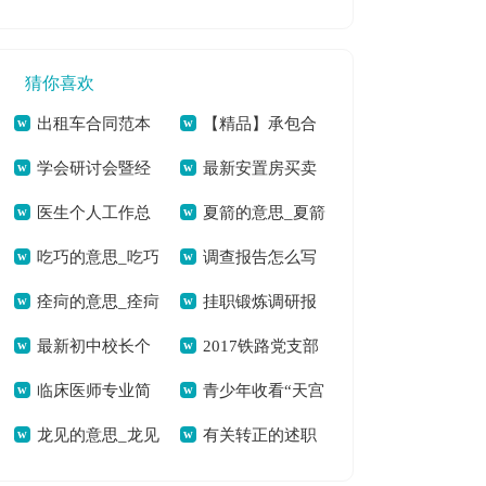
绍个人简历[本文共
料(精选多篇)[本文共
项行动总结[本文共
字]
6885字]
5652字]
1295字]
猜你喜欢
出租车合同范本
【精品】承包合
学会研讨会暨经
最新安置房买卖
[本文共383字]
同汇总八篇[本文共
医生个人工作总
夏箭的意思_夏箭
验交流会领导致辞
合同[本文共9297字]
12680字]
吃巧的意思_吃巧
调查报告怎么写
结(12篇)[本文共
的拼音[本文共70字]
[本文共1486字]
痊疴的意思_痊疴
挂职锻炼调研报
的拼音[本文共64字]
[本文共1166字]
13584字]
最新初中校长个
2017铁路党支部
的拼音[本文共85字]
告(精选多篇)[本文共
临床医师专业简
青少年收看“天宫
人述职报告[本文共
书记述职报告参考
12244字]
龙见的意思_龙见
有关转正的述职
历自我评价[本文共
课堂”第二课观后感
8644字]
[本文共5852字]
的拼音[本文共269
报告集锦七篇[本文
2900字]
多篇[本文共3735字]