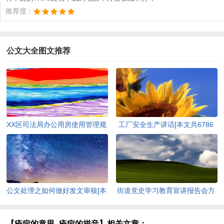
推荐度：
公文大全图文推荐
XX区司法局办公用房使用管理规
工厂安全生产讲话[本文共6786
定[本文共871字]
字]
公文处理之如何做好发文审核[本
街道党史学习教育宣讲报告会方
文共1989字]
案[本文共245字]
【痊疴的意思_痊疴的拼音】相关文章：