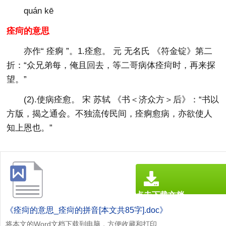
quán kē
痊疴的意思
亦作“ 痊痾 ”。1.痊愈。 元 无名氏
《符金锭》
第二
折：“众兄弟每，俺且回去，等二哥病体痊疴时，再来探
望。”
(2).使病痊愈。 宋 苏轼
《书＜济众方＞后》
：“书以
方版，揭之通会。不独流传民间，痊痾愈病，亦欲使人
知上恩也。”
点击下载文档
文档为doc格式
《痊疴的意思_痊疴的拼音[本文共85字].doc》
将本文的Word文档下载到电脑，方便收藏和打印