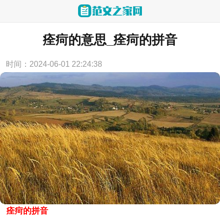
当前位置：
首页
>
公文大全
痊疴的意思_痊疴的拼音
时间：2024-06-01 22:24:38
痊疴的拼音