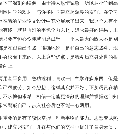
留下了深刻的映像。由于待人热情诚恳，所以从小学到高
周围同学的欢迎，与许多同学建立起深厚的友谊。在学习
这在我的毕业论文设计中充分展示了出来。我这个人有个
始有终，就算再难的事也全力以赴，追求最好的结果，正
信只要有恒心铁棒就能磨成针。一个人最大的敌人不是别
都是在跟自己作战，准确地说，是和自己的意志战斗。现
不会松懈下来的。以上这些优点，是我今后立身处世的根
发向上。
两用甚至多用。急功近利，喜欢一口气学许多东西，但是
自己很疲劳。如今想想，这样其实并不好，正所谓贵在精
，不求博但求精，相信一定能更深刻的理解并掌握这门知
常常警戒自己，步入社会后也不能一心两用。
更重要的是有了较快掌握一种新事物的能力。思想变成熟
师，建立起友谊，并在与他们的交往中提升了自身素质，