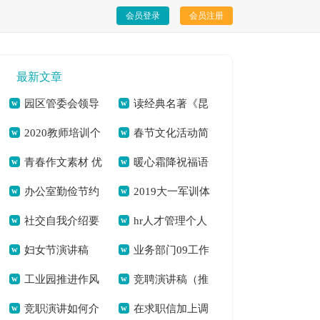
会员登录
会员注册
最新文章
园区管委会领导
读经典名著《昆
2020教师培训个
春节文化活动简
干部述职述廉报告
虫记》心得体会[本
青春作文素材 优
暖心霜降祝福语
人心得体会多篇[本
报[本文共346字]
[本文共1973字]
文共3354字]
办公室勤俭节约
2019大一军训体
选10篇[本文共
（共2篇）[本文共
文共7349字]
社交自我介绍要
hr人才管理个人
倡议书[本文共1983
会发言稿[本文共
10516字]
7878字]
妇女节演讲稿
业务部门09工作
注意什么？[本文共
年终工作总结[本文
字]
4018字]
工业园推进作风
竞聘演讲稿（推
2021[本文共5246字]
计划[本文共9439字]
5473字]
共1934字]
竞职演讲如何介
在求职信加上调
突出问题集中整治专
荐8篇）[本文共7511