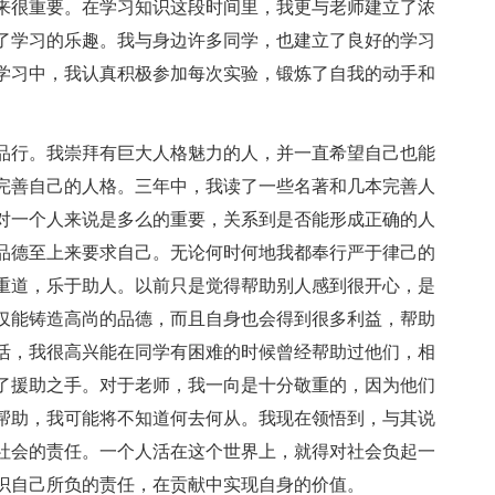
来很重要。在学习知识这段时间里，我更与老师建立了浓
了学习的乐趣。我与身边许多同学，也建立了良好的学习
学习中，我认真积极参加每次实验，锻炼了自我的动手和
品行。我崇拜有巨大人格魅力的人，并一直希望自己也能
完善自己的人格。三年中，我读了一些名著和几本完善人
对一个人来说是多么的重要，关系到是否能形成正确的人
品德至上来要求自己。无论何时何地我都奉行严于律己的
重道，乐于助人。以前只是觉得帮助别人感到很开心，是
仅能铸造高尚的品德，而且自身也会得到很多利益，帮助
活，我很高兴能在同学有困难的时候曾经帮助过他们，相
了援助之手。对于老师，我一向是十分敬重的，因为他们
帮助，我可能将不知道何去何从。我现在领悟到，与其说
社会的责任。一个人活在这个世界上，就得对社会负起一
识自己所负的责任，在贡献中实现自身的价值。