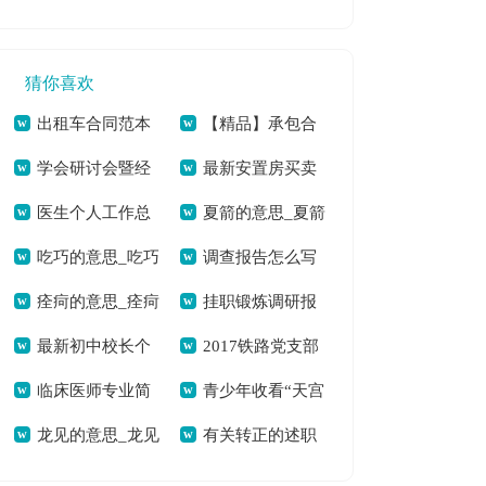
绍个人简历[本文共
料(精选多篇)[本文共
项行动总结[本文共
字]
6885字]
5652字]
1295字]
猜你喜欢
出租车合同范本
【精品】承包合
学会研讨会暨经
最新安置房买卖
[本文共383字]
同汇总八篇[本文共
医生个人工作总
夏箭的意思_夏箭
验交流会领导致辞
合同[本文共9297字]
12680字]
吃巧的意思_吃巧
调查报告怎么写
结(12篇)[本文共
的拼音[本文共70字]
[本文共1486字]
痊疴的意思_痊疴
挂职锻炼调研报
的拼音[本文共64字]
[本文共1166字]
13584字]
最新初中校长个
2017铁路党支部
的拼音[本文共85字]
告(精选多篇)[本文共
临床医师专业简
青少年收看“天宫
人述职报告[本文共
书记述职报告参考
12244字]
龙见的意思_龙见
有关转正的述职
历自我评价[本文共
课堂”第二课观后感
8644字]
[本文共5852字]
的拼音[本文共269
报告集锦七篇[本文
2900字]
多篇[本文共3735字]