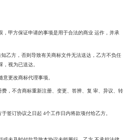
无误，甲方保证申请的事项是用于合法的商业 运作，并承
及时告知乙方，否则导致有关商标文件无法送达，乙方不负任
睬，视为已送达。
得随意更改商标代理事项。
册费，不含商标重新注册、变更、答辨、复 审、异议、转
甲方于签订协议之日起 4个工作日内将款项付给乙方。
材料或未及时付款导致本协议未能履行，乙方 不承担法律