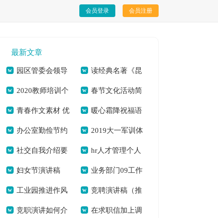
会员登录
会员注册
最新文章
园区管委会领导
读经典名著《昆
2020教师培训个
春节文化活动简
干部述职述廉报告
虫记》心得体会[本
青春作文素材 优
暖心霜降祝福语
人心得体会多篇[本
报[本文共346字]
[本文共1973字]
文共3354字]
办公室勤俭节约
2019大一军训体
选10篇[本文共
（共2篇）[本文共
文共7349字]
社交自我介绍要
hr人才管理个人
倡议书[本文共1983
会发言稿[本文共
10516字]
7878字]
妇女节演讲稿
业务部门09工作
注意什么？[本文共
年终工作总结[本文
字]
4018字]
工业园推进作风
竞聘演讲稿（推
2021[本文共5246字]
计划[本文共9439字]
5473字]
共1934字]
竞职演讲如何介
在求职信加上调
突出问题集中整治专
荐8篇）[本文共7511