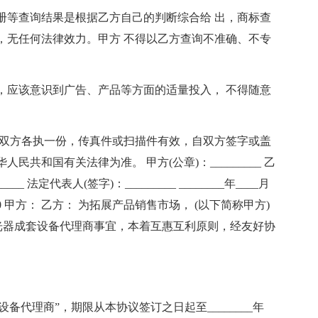
注册等查询结果是根据乙方自己的判断综合给 出，商标查
，无任何法律效力。甲方 不得以乙方查询不准确、不专
中，应该意识到广告、产品等方面的适量投入， 不得随意
乙双方各执一份，传真件或扫描件有效，自双方签字或盖
共和国有关法律为准。 甲方(公章)：_________ 乙
___ 法定代表人(签字)：_________ ________年____月
同 篇10 甲方： 乙方： 为拓展产品销售市场， (以下简称甲方)
光器成套设备代理商事宜，本着互惠互利原则，经友好协
备代理商”，期限从本协议签订之日起至________年