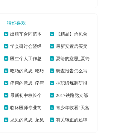
绍个人简历[本文共
料(精选多篇)[本文共
项行动总结[本文共
字]
6885字]
5652字]
1295字]
猜你喜欢
出租车合同范本
【精品】承包合
学会研讨会暨经
最新安置房买卖
[本文共383字]
同汇总八篇[本文共
医生个人工作总
夏箭的意思_夏箭
验交流会领导致辞
合同[本文共9297字]
12680字]
吃巧的意思_吃巧
调查报告怎么写
结(12篇)[本文共
的拼音[本文共70字]
[本文共1486字]
痊疴的意思_痊疴
挂职锻炼调研报
的拼音[本文共64字]
[本文共1166字]
13584字]
最新初中校长个
2017铁路党支部
的拼音[本文共85字]
告(精选多篇)[本文共
临床医师专业简
青少年收看“天宫
人述职报告[本文共
书记述职报告参考
12244字]
龙见的意思_龙见
有关转正的述职
历自我评价[本文共
课堂”第二课观后感
8644字]
[本文共5852字]
的拼音[本文共269
报告集锦七篇[本文
2900字]
多篇[本文共3735字]